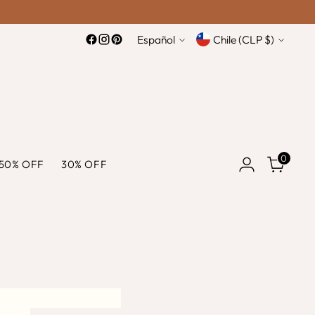
idioma
moneda
Español
Chile (CLP $)
0
50% OFF
30% OFF