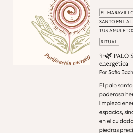
EL MARAVILL
SANTO EN LA L
TUS AMULETO
RITUAL
✨🌿 PALO S
energética
Por Sofia Ba
El palo santo
poderosa her
limpieza ener
espacios, sin
en el cuidado
piedras preci