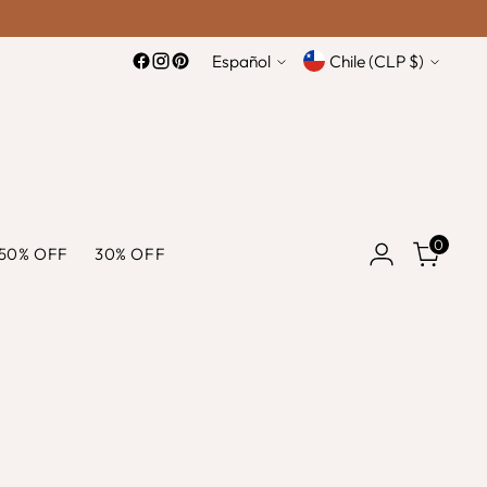
idioma
moneda
Español
Chile (CLP $)
0
50% OFF
30% OFF